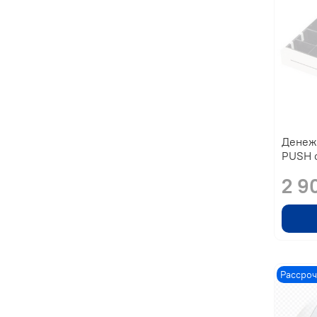
Денеж
PUSH 
2 9
Рассроч