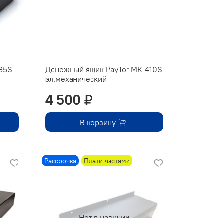
35S
Денежный ящик PayTor МК-410S
эл.механический
4 500 ₽
В корзину
Рассрочка
Плати частями
Нет в наличии