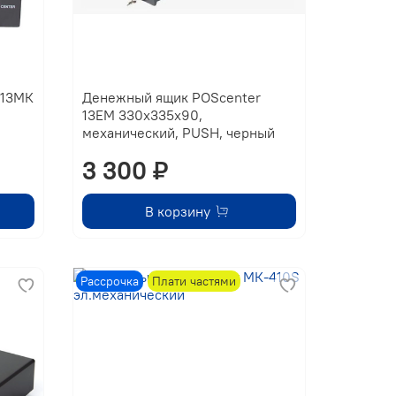
 13МК
Денежный ящик POScenter
13EМ 330x335x90,
механический, PUSH, черный
3 300 ₽
В корзину
Рассрочка
Плати частями