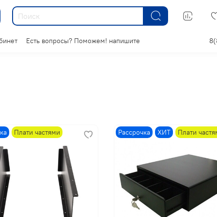
бинет
Есть вопросы? Поможем! напишите
8(
ка
Плати частями
Рассрочка
ХИТ
Плати частя