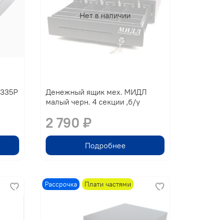
Нет в наличии
-335P
Денежный ящик мех. МИДЛ
малый черн. 4 секции ,б/у
2 790 ₽
Подробнее
Рассрочка
Плати частями