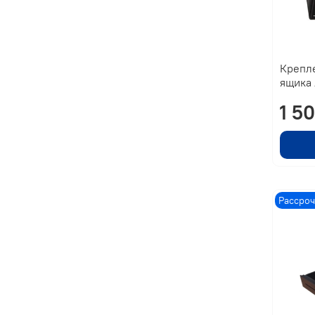
Крепл
ящика 
1 5
Рассроч