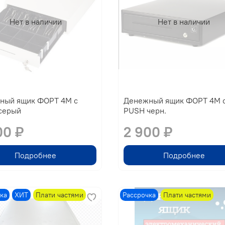
Нет в наличии
Нет в наличии
ный ящик ФОРТ 4М с
Денежный ящик ФОРТ 4М 
серый
PUSH черн.
00 ₽
2 900 ₽
Подробнее
Подробнее
ка
ХИТ
Плати частями
Рассрочка
Плати частями