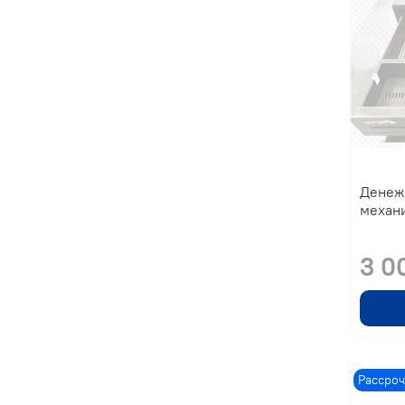
Денеж
механ
3 0
Рассроч