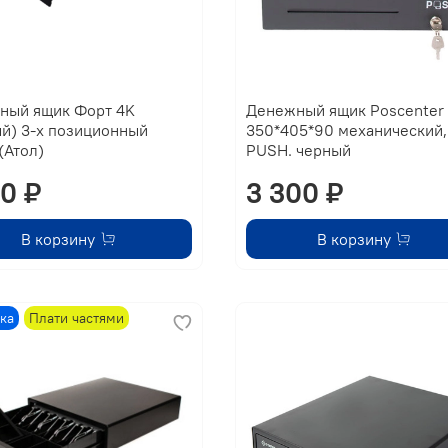
ный ящик Форт 4K
Денежный ящик Poscenter
й) 3-х позиционный
350*405*90 механический,
(Атол)
PUSH. черный
00 ₽
3 300 ₽
В корзину
В корзину
ка
Плати частями