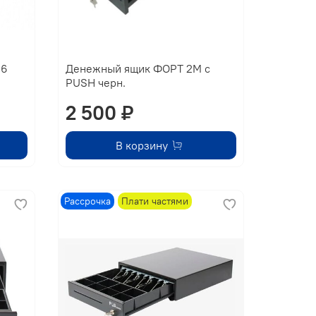
06
Денежный ящик ФОРТ 2М с
PUSH черн.
2 500 ₽
В корзину
Рассрочка
Плати частями