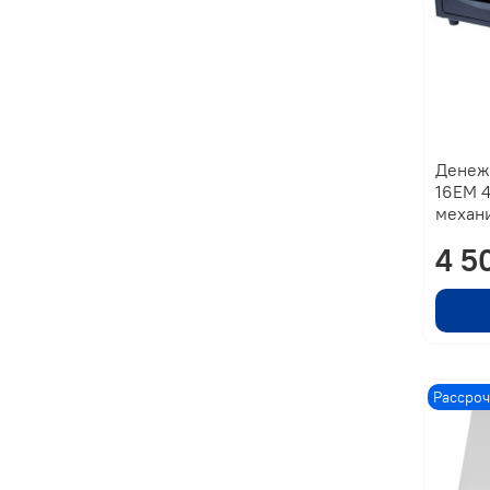
Денеж
16EM 4
механ
4 5
Рассроч