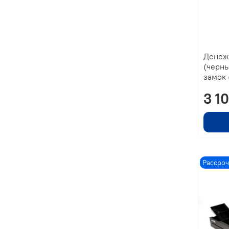
Денеж
(черны
замок 
3 1
Рассроч