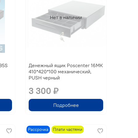
Нет в наличии
35S
Денежный ящик Poscenter 16МК
410*420*100 механический,
PUSH черный
3 300 ₽
Подробнее
Рассрочка
Плати частями