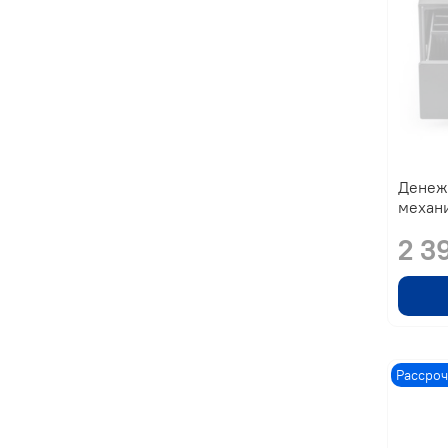
Денеж
механ
2 3
Рассроч