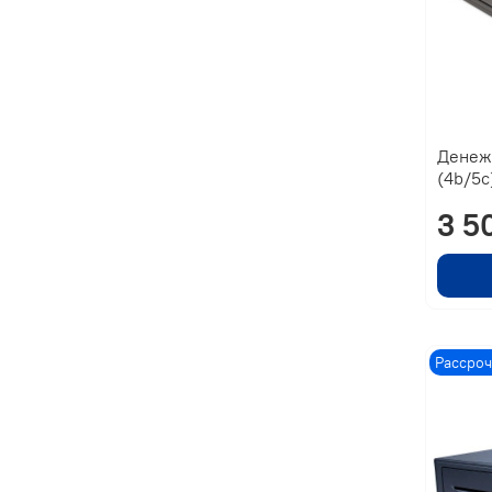
Денеж
(4b/5c
3 5
Рассроч