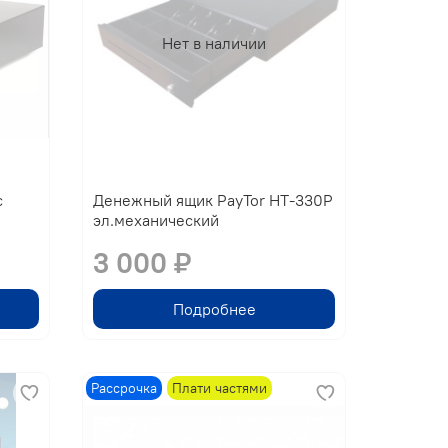
Нет в наличии
с
Денежный ящик PayTor HT-330Р
эл.механический
3 000 ₽
Подробнее
Рассрочка
Плати частями