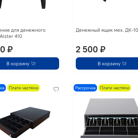
ение для денежного
Денежный ящик мех. ДК-1
Alster 410
00 ₽
2 500 ₽
В корзину
В корзину
ка
Плати частями
Рассрочка
Плати частями