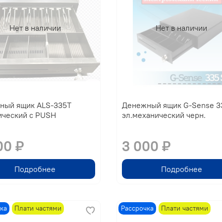
Нет в наличии
Нет в наличии
ный ящик ALS-335T
Денежный ящик G-Sense 3
ический с PUSH
эл.механический черн.
00 ₽
3 000 ₽
Подробнее
Подробнее
ка
Плати частями
Рассрочка
Плати частями