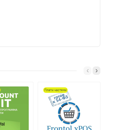
Плати частями
Плати част