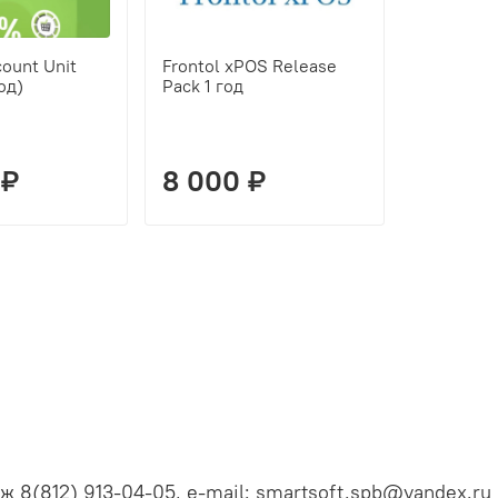
count Unit
Frontol xPOS Release
Дримкас
од)
Pack 1 год
Старт(под
 ₽
8 000 ₽
6 900
ж 8(812) 913-04-05, e-mail: smartsoft.spb@yandex.ru