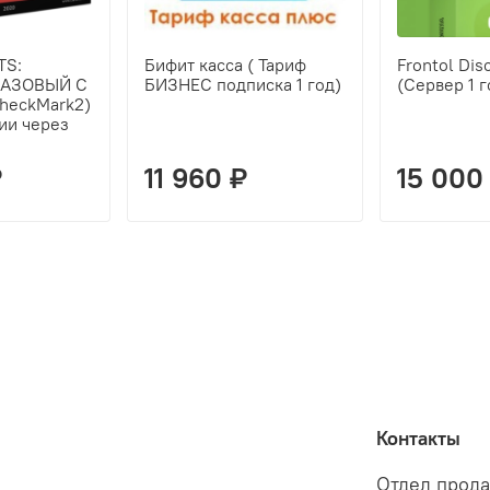
TS:
Бифит касса ( Тариф
Frontol Dis
 БАЗОВЫЙ С
БИЗНЕС подписка 1 год)
(Сервер 1 г
CheckMark2)
ии через
₽
11 960 ₽
15 000
Контакты
Отдел прода